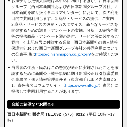
お預かりした個人情報は本申込に利用するほか、西日本新聞
グループ（西日本新聞社および西日本新聞グループ各社、西
日本新聞を取り扱う各エリアセンター）において、次の利用
目的で共同利用します。1.商品・サービスの提供、ご案内
2.商品・サービスの改良・カスタマイズ、新たなサービスを
開発するための調査・アンケートの実施、分析 3.提携企業
等の提供商品・アンケート類の送付、サービス等に関するご
案内 4.上記各号に付随する業務 西日本新聞社の個人情報
保護方針および西日本新聞グループ各社の共同利用について
の公表事項は
https://c.nishinippon.co.jp/kojin/
をご確認くださ
い。
当選者の住所・氏名はこの懸賞が適正に実施されたことを確
認するために新聞公正競争規約に則り新聞公正取引協議委員
会事務局・個人情報管理責任者（東京都千代田区内幸町2-2-
1、責任者名はウェブサイト〈
https://www.nftc.jp/
〉参照）に
提供して共同利用することがあります。
台紙ご希望などお問合せ
西日本新聞社 販売局 TEL.092（575）6212
（平日 10時〜17
時）