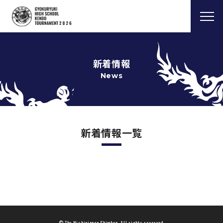
新着情報
News
新着情報一覧
© The Nishinippon Shimbun. All rights reserved.