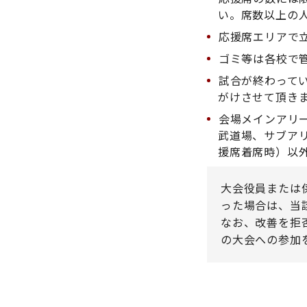
い。席数以上の
応援席エリアで立
ゴミ等は各校で管
試合が終わってい
がけさせて頂き
会場メインアリー
武道場、サブア
援席着席時）以
大会役員または
った場合は、当
なお、改善を拒
の大会への参加