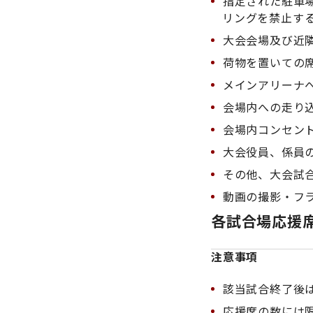
指定された駐車場
リングを禁止す
大会会場及び近隣
荷物を置いての席
メインアリーナへ
会場内への走り
会場内コンセント
大会役員、係員の
その他、大会試合
動画の撮影・フラ
各試合場応援
注意事項
該当試合終了後は
応援席の数には限