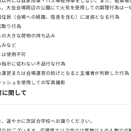
以外には自家用車・バス等駐停車をしない。また、駐車場
る。大会会場周辺の公園にて火気を使用しての調理行為は一
住民（会場への経路、宿舎を含む）に迷惑となる行為
取り行為
の大きな荷物の持ち込み
込みなど
は使用不可
指示に従わない不品行な行為
運営または会場運営の妨げとなると主催者が判断した行為
ッシュを使用しての写真撮影
席に関して
、速やかに次試合学校へお譲りください。
りがございます。応援席エリア内では席数以上の人数での