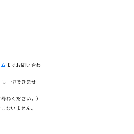
。
ーム
までお問い合わ
とも一切できませ
お尋ねください。）
おこないません。