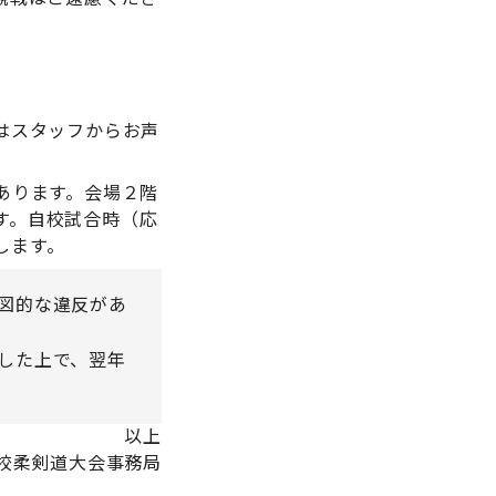
。
はスタッフからお声
あります。会場２階
す。自校試合時（応
します。
図的な違反があ
した上で、翌年
以上
校柔剣道大会事務局