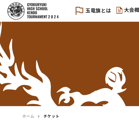
大会
玉竜旗とは
大会要項
エントリー
宿泊・お弁当
学校写真申込
ホーム
チケット