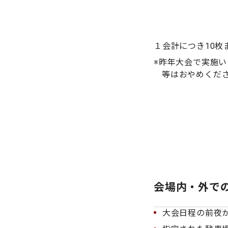
１会計につき10枚
※昨年大会で実施
等はおやめくだ
会場内・外で
大会日程の前夜か