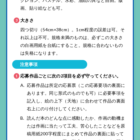
クレヨン、パステル、水彩、油絵の具など自由。版
画、貼り絵なども可。
大きさ
四つ切り（54cm×38cm）。1cm程度の誤差は可。そ
れ以上は不可。規格未満のものは、必ずこの大きさ
の白画用紙を台紙にすること。規格に合わないもの
は失格になります。
注意事項
応募作品ごとに次の2項目を必ず守ってください。
応募作品は所定の応募票（この応募要項の裏面に
あります。同じ形式のものでも可）に必要事項を
記入し、絵の上下（天地）に合わせて作品の裏面
右上にのり付けしてください。
読んだ本のどんな点に感動したか、作画の動機ま
たは作画に当たって工夫、苦心したことなどを原
稿用紙200字程度にまとめて作品の裏面に貼って