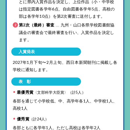
とに県内入賞作品を決定し、上位作品（小・中学校
は指定図書各学年6点、自由図書各学年5点、高校の
部は各学年10点）を第2次審査に送付します。
第2次（最終）審査
九州・山口各県学校図書館協
…
議会の審査会で最終審査を行い、入賞作品を決定し
ます。
入賞発表
2027年1月下旬〜2月上旬、西日本新聞朝刊に掲載し各
学校に通知します。
表 彰
最優秀賞
〈文部科学大臣賞〉（計5人）
各部を通じて小学校低、中、高学年各1人、中学校1人、
高校1人
優秀賞
（計24人）
各部ともに各学年1人、ただし高校は各学年2人