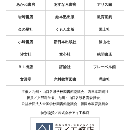
あかね書房
あすなろ書房
アリス館
岩崎書店
絵本塾出版
教育画劇
金の星社
くもん出版
国土社
小峰書店
新日本出版社
静山社
汐文社
童心社
徳間書店
ＢＬ出版
評論社
フレーベル館
文溪堂
光村教育図書
理論社
主催／九州・山口各県学校図書館協議会、西日本新聞社
後援／文部科学省、九州・山口各県教育委員会、
公益社団法人全国学校図書館協議会、福岡市教育委員会
特別協賛／株式会社アイ工務店